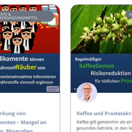
NTE &
A
SERGÄNZUNGSMITTEL
rkung von
Kaffee und Prostatak
enten – Mangel an
Kaffee gilt gemeinhin als ei
gesundes Getränk. In den l
n, Mineralien,