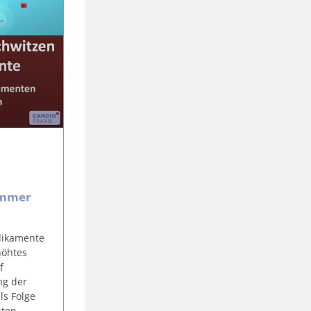
ommer
dikamente
höhtes
f
ng der
ls Folge
nten