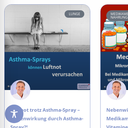
LUNGE
MEDIKAME
NAHRUNG
Luftnot trotz Asthma-Spray –
Nebenwi
Nebenwirkung durch Asthma-
Medikam
Spray?!
Vitamine