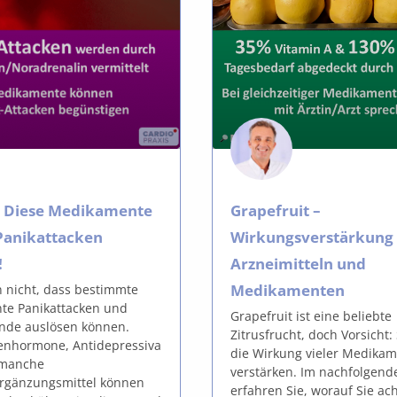
: Diese Medikamente
Grapefruit –
Panikattacken
Wirkungsverstärkung
!
Arzneimitteln und
Medikamenten
n nicht, dass bestimmte
te Panikattacken und
Grapefruit ist eine beliebte
nde auslösen können.
Zitrusfrucht, doch Vorsicht:
enhormone, Antidepressiva
die Wirkung vieler Medika
 manche
verstärken. Im nachfolgend
rgänzungsmittel können
erfahren Sie, worauf Sie ac