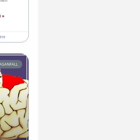
 »
2019
LAGANFALL