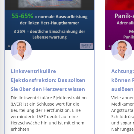
Linksventrikuläre
Achtung
Ejektionsfraktion: Das sollten
können 
Sie über den Herzwert wissen
auslösen
Die linksventrikuläre Ejektionsfraktion
Viele ahne
(LVEF) ist ein Schlüsselwert für die
Medikamen
Beurteilung der Herzfunktion. Eine
Angstzustä
verminderte LVEF deutet auf eine
Schilddrüs
Herzschwäche hin und ist mit einem
und sogar
erhöhten
Nahrungse