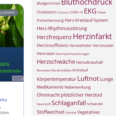
Bluthochdruck
Blutgerinnsel
EKG
Cholesterin
COVID-19
Corona
Fieber
LLGEMEIN
Herz-Kreislauf-System
Früherkennung
Herz-Rhythmusstörung
Herzinfarkt
Herzfrequenz
Herzinsuffizienz
Herzkatheter
Herzmuskel
Herzrasen
Herzrhythmusstörungen
Herzschwäche
Herzultraschall
Kreislauf
Koronare Herzkrankheit
Luftnot
Körpertemperatur
Lunge
Medikamente
Nebenwirkung
Ohnmacht
plötzlicher Herztod
rebs
Schlaganfall
Schwindel
Sauerstoff
n
Stoffwechsel
Vegetatives
etzten
Unruhe