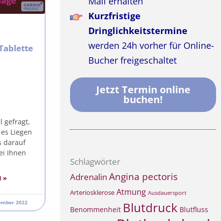
Mail erhalten
Kurzfristige
Dringlichkeitstermine
werden 24h vorher für Online-
Tablette
Bucher freigeschaltet
Jetzt Termin online
buchen!
 gefragt,
 es Liegen
s darauf
ei Ihnen
Schlagwörter
Angina pectoris
Adrenalin
 »
Atmung
Arteriosklerose
Ausdauersport
ember 2022
Blutdruck
Benommenheit
Blutfluss