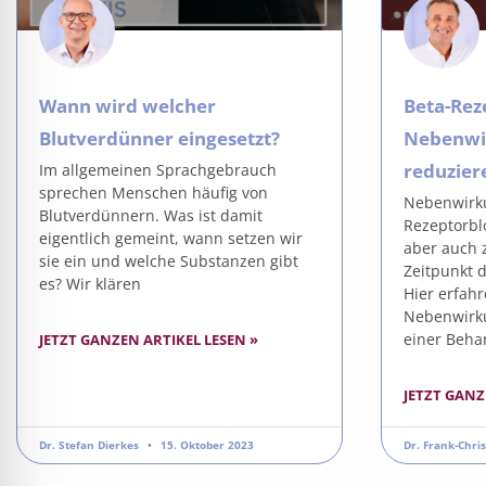
Wann wird welcher
Beta-Rez
Blutverdünner eingesetzt?
Nebenwi
reduzier
Im allgemeinen Sprachgebrauch
sprechen Menschen häufig von
Nebenwirku
Blutverdünnern. Was ist damit
Rezeptorbl
eigentlich gemeint, wann setzen wir
aber auch 
sie ein und welche Substanzen gibt
Zeitpunkt 
es? Wir klären
Hier erfah
Nebenwirku
einer Beha
JETZT GANZEN ARTIKEL LESEN »
JETZT GANZ
Dr. Stefan Dierkes
15. Oktober 2023
Dr. Frank-Chri