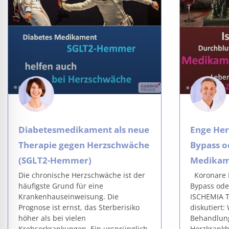
Diabetesmedikament als neue
Enge Her
Therapie gegen Herzschwäche
Bypass o
(SGLT2-Hemmer)
Medikam
Die chronische Herzschwäche ist der
Koronare H
häufigste Grund für eine
Bypass ode
Krankenhauseinweisung. Die
ISCHEMIA T
Prognose ist ernst, das Sterberisiko
diskutiert: 
höher als bei vielen
Behandlung
Krebserkrankungen. Ein ursprünglich
Herzkrankh