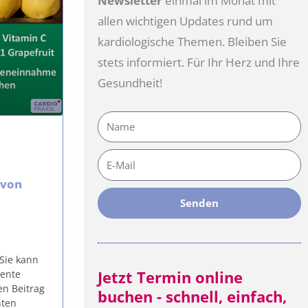
Newsletter
einmal im Monat mit
allen wichtigen Updates rund um
kardiologische Themen. Bleiben Sie
stets informiert. Für Ihr Herz und Ihre
Gesundheit!
Name
E-
Mail
 von
Senden
 Sie kann
Jetzt Termin online
mente
en Beitrag
buchen - schnell, einfach,
hten