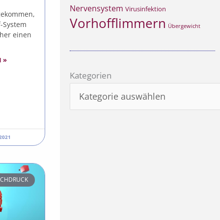
Nervensystem
Virusinfektion
fgekommen,
Vorhofflimmern
f-System
Übergewicht
her einen
 »
Kategorien
Kategorien
2021
OCHDRUCK