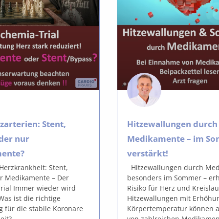
zarterien: Stent,
Hitzewallungen durch
der nur
Medikamente – im S
ente?
verstärkt!
erzkrankheit: Stent,
Hitzewallungen durch Me
r Medikamente – Der
besonders im Sommer – er
rial Immer wieder wird
Risiko für Herz und Kreislau
Was ist die richtige
Hitzewallungen mit Erhöhu
 für die stabile Koronare
Körpertemperatur können a
eit?
von zahlreichen Medikame