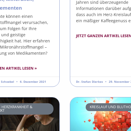
Jahren sind überzeugende
lementen
Informationen darüber au
dass auch im Herz-Kreislau
te können einen
ein mäßiger Kaffeegenuss e
toffmangel verursachen,
um Folgen für Ihre
 und geistige
JETZT GANZEN ARTIKEL LESEN
higkeit hat. Hier erfahren
Mikronährstoffmangel –
ung von Medikamenten?
EN ARTIKEL LESEN »
s Schoebel
6. Dezember 2021
Dr. Stefan Dierkes
29. November 
 HERZKRANKHEIT &
KREISLAUF UND BLUTH
RKT