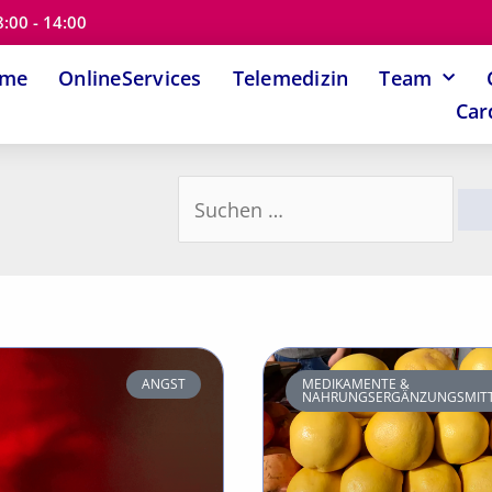
8:00 - 14:00
ome
OnlineServices
Telemedizin
Team
Car
Suchen
nach:
Seite
Seite
ANGST
MEDIKAMENTE &
NAHRUNGSERGÄNZUNGSMITT