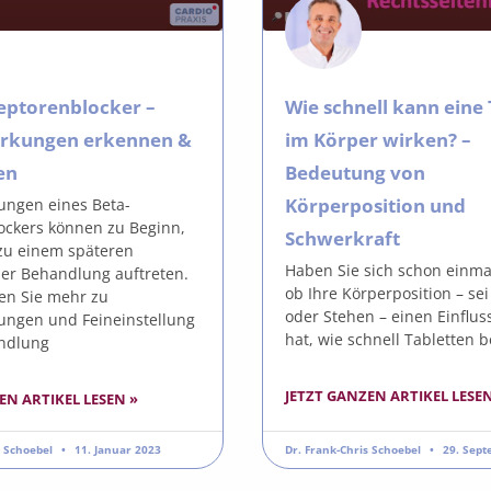
eptorenblocker –
Wie schnell kann eine 
rkungen erkennen &
im Körper wirken? –
en
Bedeutung von
Körperposition und
ngen eines Beta-
ockers können zu Beginn,
Schwerkraft
zu einem späteren
Haben Sie sich schon einmal
der Behandlung auftreten.
ob Ihre Körperposition – sei
ren Sie mehr zu
oder Stehen – einen Einflus
ngen und Feineinstellung
hat, wie schnell Tabletten b
ndlung
JETZT GANZEN ARTIKEL LESEN
EN ARTIKEL LESEN »
s Schoebel
11. Januar 2023
Dr. Frank-Chris Schoebel
29. Sept