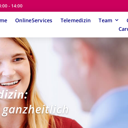
8:00 - 14:00
ome
OnlineServices
Telemedizin
Team
Car
izin:
 ganzheitlich