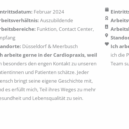
intrittsdatum:
Februar 2024
Eintrit
rbeitsverhältnis:
Auszubildende
Arbeits
rbeitsbereiche:
Funktion, Contact Center,
Arbeits
mpfang
Standor
tandorte:
Düsseldorf & Meerbusch
Ich arb
ch arbeite gerne in der Cardiopraxis, weil
ich die 
ch besonders den engen Kontakt zu unseren
Team su
atientinnen und Patienten schätze. Jeder
ensch bringt seine eigene Geschichte mit,
d es erfüllt mich, Teil ihres Weges zu mehr
esundheit und Lebensqualität zu sein.