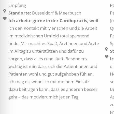
Empfang
P
Standorte:
Düsseldorf & Meerbusch
P
Ich arbeite gerne in der Cardiopraxis, weil
(
ich den Kontakt mit Menschen und die Arbeit
Q
im medizinischen Umfeld total spannend
P
finde. Mir macht es Spaß, Ärztinnen und Ärzte
S
im Alltag zu unterstützen und dafür zu
S
sorgen, dass alles rund läuft. Besonders
I
wichtig ist mir, dass sich die Patientinnen und
d
Patienten wohl und gut aufgehoben fühlen.
H
Ich mag es, wenn ich mit meinem Einsatz
s
dazu beitragen kann, dass es anderen besser
B
geht – das motiviert mich jeden Tag.
A
z
F