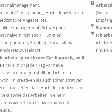
ersonalmanagement,
Arbeits
ersonal-/Dienstplanung, Ausbildungsleiterin
(Bestel
medizinsche Angestellte),
Empfang
ualitätsmanagement (Schwerpunkt:
Standor
ersonaladministration), Funktion,
Ich arb
piroergometrie, Empfang, Social Media
ich das
tandorte:
Düsseldorf
finde un
ch arbeite gerne in der Cardiopraxis, weil
ie Praxis mich jeden Tag vor neue
erausforderungen stellt und ich mich
owohl im kreativen als auch administrativen
ereich ausleben darf. Auch der medizinsche
spekt sowie das Arbeiten in einem
uverlässigen Team bringen mir große
reude.