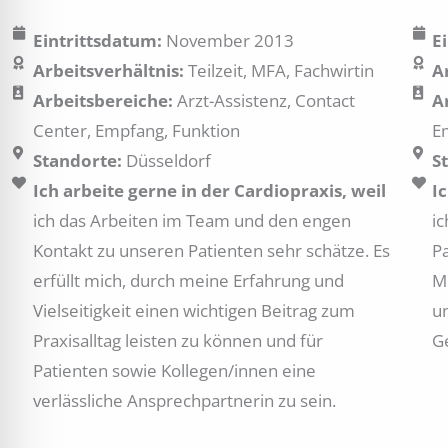
Eintrittsdatum:
November 2013
E
Arbeitsverhältnis:
Teilzeit, MFA, Fachwirtin
A
Arbeitsbereiche:
Arzt-Assistenz, Contact
A
Center, Empfang, Funktion
E
Standorte:
Düsseldorf
S
Ich arbeite gerne in der Cardiopraxis, weil
I
ich das Arbeiten im Team und den engen
i
Kontakt zu unseren Patienten sehr schätze. Es
P
erfüllt mich, durch meine Erfahrung und
M
Vielseitigkeit einen wichtigen Beitrag zum
un
Praxisalltag leisten zu können und für
G
Patienten sowie Kollegen/innen eine
verlässliche Ansprechpartnerin zu sein.