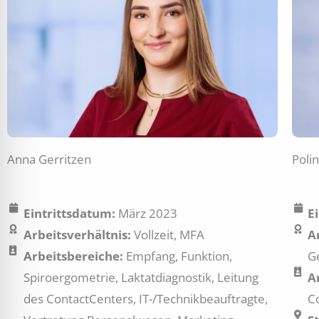
Anna Gerritzen
Poli
Eintrittsdatum:
März 2023
E
Arbeitsverhältnis:
Vollzeit, MFA
A
Arbeitsbereiche:
Empfang, Funktion,
G
Spiroergometrie, Laktatdiagnostik, Leitung
A
des ContactCenters, IT-/Technikbeauftragte,
C