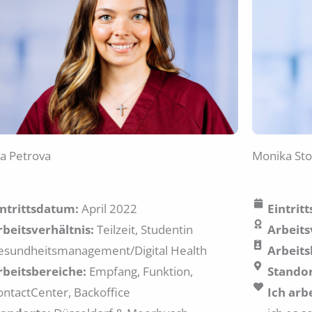
na Petrova
Monika Sto
intrittsdatum:
April 2022
Eintrit
rbeitsverhältnis:
Teilzeit, Studentin
Arbeits
esundheitsmanagement/Digital Health
Arbeits
rbeitsbereiche:
Empfang, Funktion,
Standor
ontactCenter, Backoffice
Ich arb