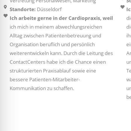
Vertretung Personalwesen, Marketing
S
Standorte:
Düsseldorf
I
Ich arbeite gerne in der Cardiopraxis, weil
d
ich mich in meinem abwechlungsreichen
di
Alltag zwischen Patientenbetreuung und
i
Organisation beruflich und persönlich
e
weiterentwickeln kann. Durch die Leitung des
Ar
ContactCenters habe ich die Chance einen
u
strukturierten Praxisablauf sowie eine
T
bessere Patienten-Mitarbeiter-
w
Kommunikation zu schaffen.
u
b