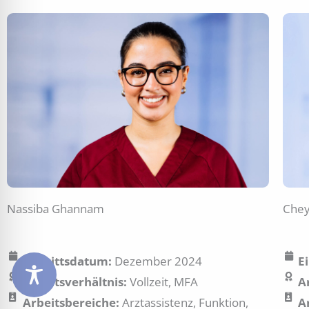
Nassiba Ghannam
Chey
Eintrittsdatum:
Dezember 2024
E
Arbeitsverhältnis:
Vollzeit, MFA
A
Arbeitsbereiche:
Arztassistenz, Funktion,
A