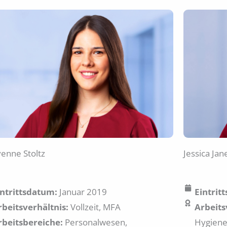
enne Stoltz
Jessica Jan
intrittsdatum:
Januar 2019
Eintrit
rbeitsverhältnis:
Vollzeit, MFA
Arbeits
rbeitsbereiche:
Personalwesen,
Hygiene