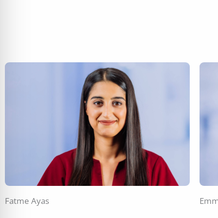
Fatme Ayas
Emm