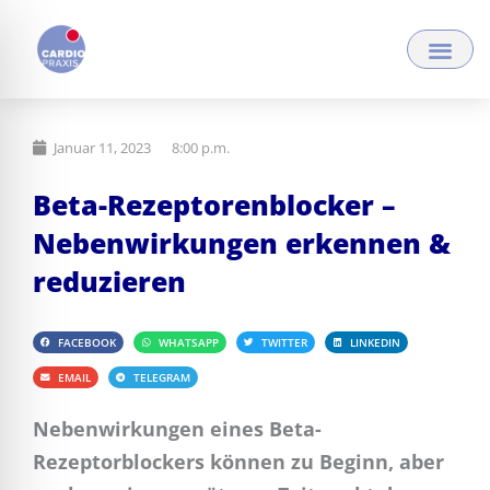
Zum
Inhalt
springen
Januar 11, 2023
8:00 p.m.
Beta-Rezeptorenblocker –
Nebenwirkungen erkennen &
reduzieren
FACEBOOK
WHATSAPP
TWITTER
LINKEDIN
EMAIL
TELEGRAM
Nebenwirkungen eines Beta-
Rezeptorblockers können zu Beginn, aber