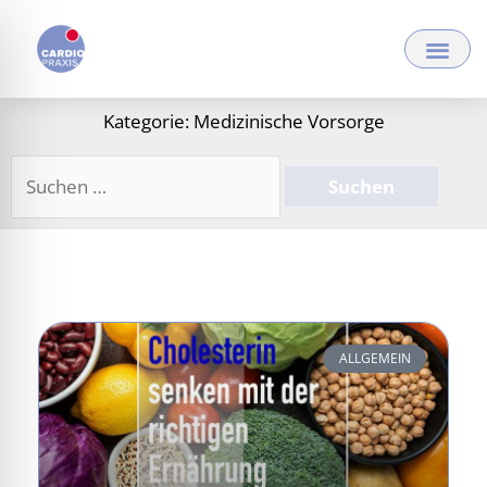
Zum
Inhalt
springen
Kategorie: Medizinische Vorsorge
Suchen
nach:
Seite
Seite
Seite
ALLGEMEIN