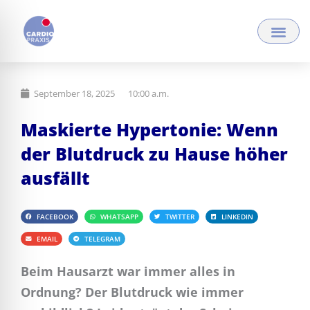
Zum
Inhalt
springen
September 18, 2025
10:00 a.m.
Maskierte Hypertonie: Wenn
der Blutdruck zu Hause höher
ausfällt
FACEBOOK
WHATSAPP
TWITTER
LINKEDIN
EMAIL
TELEGRAM
Beim Hausarzt war immer alles in
Ordnung? Der Blutdruck wie immer