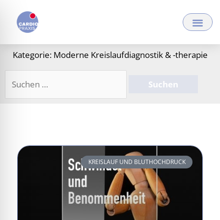
Zum
Inhalt
springen
Kategorie: Moderne Kreislaufdiagnostik & -therapie
Suchen
nach:
KREISLAUF UND BLUTHOCHDRUCK