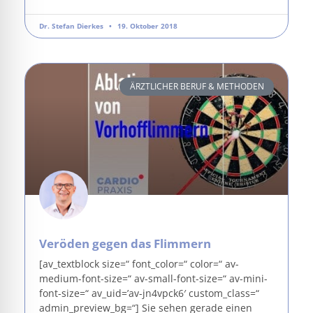
Dr. Stefan Dierkes
19. Oktober 2018
ÄRZTLICHER BERUF & METHODEN
Veröden gegen das Flimmern
[av_textblock size=“ font_color=“ color=“ av-
medium-font-size=“ av-small-font-size=“ av-mini-
font-size=“ av_uid=’av-jn4vpck6′ custom_class=“
admin_preview_bg=“] Sie sehen gerade einen