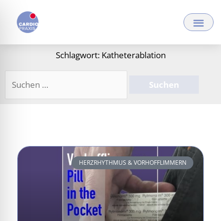
Zum
Inhalt
springen
Schlagwort: Katheterablation
Suchen
nach:
HERZRHYTHMUS & VORHOFFLIMMERN