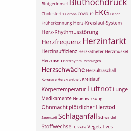
Bluthochdruck
Blutgerinnsel
EKG
Cholesterin
COVID-19
Corona
Fieber
Herz-Kreislauf-System
Früherkennung
Herz-Rhythmusstörung
Herzinfarkt
Herzfrequenz
Herzinsuffizienz
Herzkatheter
Herzmuskel
Herzrasen
Herzrhythmusstörungen
Herzschwäche
Herzultraschall
Kreislauf
Koronare Herzkrankheit
Luftnot
Körpertemperatur
Lunge
Medikamente
Nebenwirkung
Ohnmacht
plötzlicher Herztod
Schlaganfall
Schwindel
Sauerstoff
Stoffwechsel
Vegetatives
Unruhe