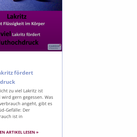
akritz fördert
hdruck
cht zu viel Lakritz ist
d wird gern gegessen. Was
verbrauch angeht, gibt es
üd-Gefälle: Der
rauch ist in
EN ARTIKEL LESEN »