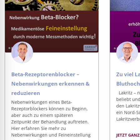
Beta-Rezeptorenblocker –
Zu viel L
Nebenwirkungen erkennen &
Bluthoc
reduzieren
Lakritz – ni
beliebt un
Nebenwirkungen eines Beta-
den Lakritz
Rezeptorblockers können zu Beginn,
ein Nord-S
aber auch zu einem späteren
Lakritzverb
Zeitpunkt der Behandlung auftreten.
Hier erfahren Sie mehr zu
Nebenwirkungen und Feineinstellung
JETZT GANZ