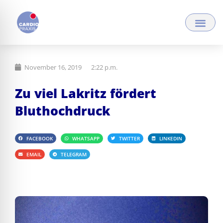
Zum
Inhalt
springen
November 16, 2019
2:22 p.m.
Zu viel Lakritz fördert
Bluthochdruck
FACEBOOK
WHATSAPP
TWITTER
LINKEDIN
EMAIL
TELEGRAM