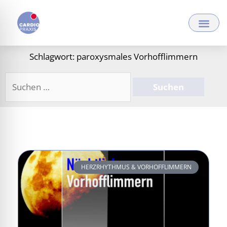
Zum
Inhalt
springen
Schlagwort: paroxysmales Vorhofflimmern
Suchen
nach:
HERZRHYTHMUS & VORHOFFLIMMERN