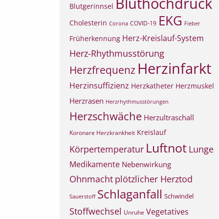
Bluthochdruck
Blutgerinnsel
EKG
Cholesterin
COVID-19
Corona
Fieber
Herz-Kreislauf-System
Früherkennung
Herz-Rhythmusstörung
Herzinfarkt
Herzfrequenz
Herzinsuffizienz
Herzkatheter
Herzmuskel
Herzrasen
Herzrhythmusstörungen
Herzschwäche
Herzultraschall
Kreislauf
Koronare Herzkrankheit
Luftnot
Körpertemperatur
Lunge
Medikamente
Nebenwirkung
Ohnmacht
plötzlicher Herztod
Schlaganfall
Schwindel
Sauerstoff
Stoffwechsel
Vegetatives
Unruhe