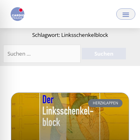
Zum
Inhalt
springen
Schlagwort: Linksschenkelblock
Suchen
nach:
HERZKLAPPEN