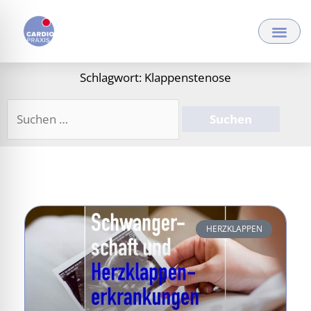
Zum
Inhalt
springen
Schlagwort: Klappenstenose
Suchen
nach:
HERZKLAPPEN