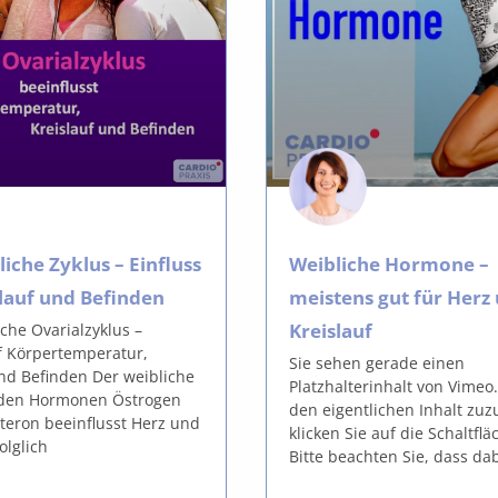
iche Zyklus – Einfluss
Weibliche Hormone –
slauf und Befinden
meistens gut für Herz
Kreislauf
che Ovarialzyklus –
uf Körpertemperatur,
Sie sehen gerade einen
und Befinden Der weibliche
Platzhalterinhalt von Vimeo
 den Hormonen Östrogen
den eigentlichen Inhalt zuz
teron beeinflusst Herz und
klicken Sie auf die Schaltfl
olglich
Bitte beachten Sie, dass da