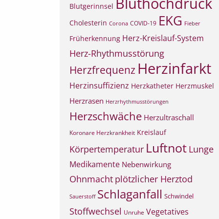
Bluthochdruck
Blutgerinnsel
EKG
Cholesterin
COVID-19
Corona
Fieber
Herz-Kreislauf-System
Früherkennung
Herz-Rhythmusstörung
Herzinfarkt
Herzfrequenz
Herzinsuffizienz
Herzkatheter
Herzmuskel
Herzrasen
Herzrhythmusstörungen
Herzschwäche
Herzultraschall
Kreislauf
Koronare Herzkrankheit
Luftnot
Körpertemperatur
Lunge
Medikamente
Nebenwirkung
Ohnmacht
plötzlicher Herztod
Schlaganfall
Schwindel
Sauerstoff
Stoffwechsel
Vegetatives
Unruhe