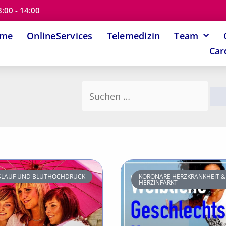
8:00 - 14:00
ome
OnlineServices
Telemedizin
Team
Car
Suchen
nach:
ISLAUF UND BLUTHOCHDRUCK
KORONARE HERZKRANKHEIT &
HERZINFARKT