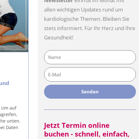
Newsletter
einmal im Monat mit
allen wichtigen Updates rund um
kardiologische Themen. Bleiben Sie
stets informiert. Für Ihr Herz und Ihre
Gesundheit!
Name
E-
Mail
 und
Senden
. Um auf
ugreifen,
äche unten.
Jetzt Termin online
bei Daten
buchen - schnell, einfach,