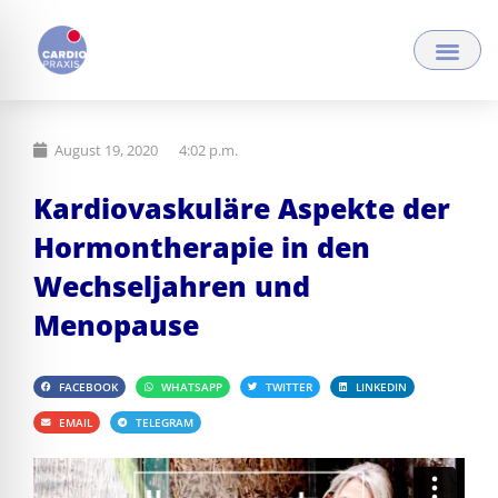
Zum
Inhalt
springen
August 19, 2020
4:02 p.m.
Kardiovaskuläre Aspekte der
Hormontherapie in den
Wechseljahren und
Menopause
FACEBOOK
WHATSAPP
TWITTER
LINKEDIN
EMAIL
TELEGRAM