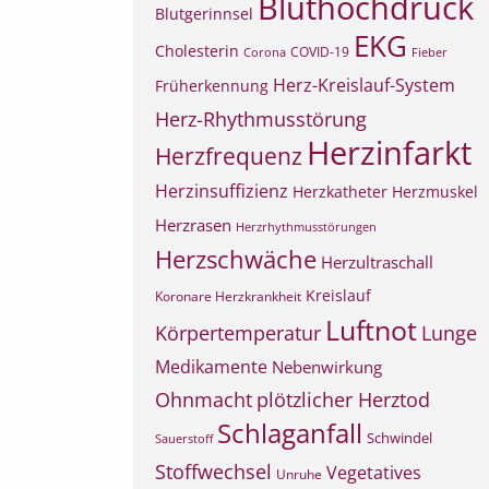
Bluthochdruck
Blutgerinnsel
EKG
Cholesterin
COVID-19
Corona
Fieber
Herz-Kreislauf-System
Früherkennung
Herz-Rhythmusstörung
Herzinfarkt
Herzfrequenz
Herzinsuffizienz
Herzkatheter
Herzmuskel
Herzrasen
Herzrhythmusstörungen
Herzschwäche
Herzultraschall
Kreislauf
Koronare Herzkrankheit
Luftnot
Körpertemperatur
Lunge
Medikamente
Nebenwirkung
Ohnmacht
plötzlicher Herztod
Schlaganfall
Schwindel
Sauerstoff
Stoffwechsel
Vegetatives
Unruhe