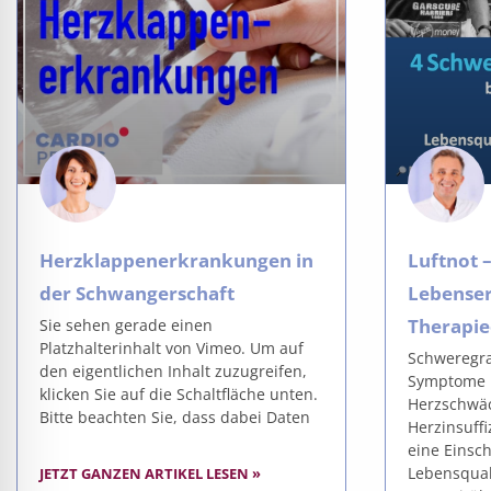
Herzklappenerkrankungen in
Luftnot 
der Schwangerschaft
Lebense
Therapie
Sie sehen gerade einen
Platzhalterinhalt von Vimeo. Um auf
Schweregra
den eigentlichen Inhalt zuzugreifen,
Symptome 
klicken Sie auf die Schaltfläche unten.
Herzschwäc
Bitte beachten Sie, dass dabei Daten
Herzinsuff
eine Einsc
Lebensquali
JETZT GANZEN ARTIKEL LESEN »