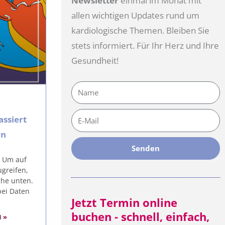
Newsletter
einmal im Monat mit
allen wichtigen Updates rund um
kardiologische Themen. Bleiben Sie
stets informiert. Für Ihr Herz und Ihre
Gesundheit!
Name
E-
assiert
Mail
rn
Senden
. Um auf
ugreifen,
äche unten.
bei Daten
Jetzt Termin online
buchen - schnell, einfach,
 »