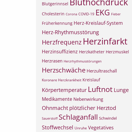
Bluthochdruck
Blutgerinnsel
EKG
Cholesterin
COVID-19
Corona
Fieber
Herz-Kreislauf-System
Früherkennung
Herz-Rhythmusstörung
Herzinfarkt
Herzfrequenz
Herzinsuffizienz
Herzkatheter
Herzmuskel
Herzrasen
Herzrhythmusstörungen
Herzschwäche
Herzultraschall
Kreislauf
Koronare Herzkrankheit
Luftnot
Körpertemperatur
Lunge
Medikamente
Nebenwirkung
Ohnmacht
plötzlicher Herztod
Schlaganfall
Schwindel
Sauerstoff
Stoffwechsel
Vegetatives
Unruhe