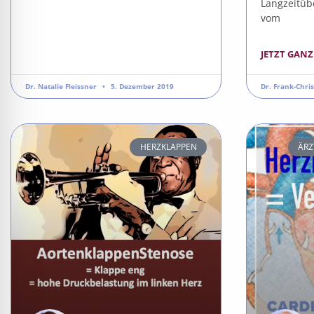
Langzeitüb
vom
JETZT GANZ
Dr. Natalie Fleissner
5. Dezember 2019
Dr. Frank-Chri
HERZKLAPPEN
ÄRZ