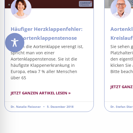
Häufiger Herzklappenfehler:
Aortenkl
die Aortenklappenstenose
Kreislauf
Wenn die Aortenklappe verengt ist,
Sie sehen 
spricht man von einer
Platzhalter
Aortenklappenstenose. Sie ist die
den eigentl
häufigste Klappenerkrankung in
klicken Sie
Europa, etwa 7 % aller Menschen
Bitte beach
über 65
JETZT GANZ
JETZT GANZEN ARTIKEL LESEN »
Dr. Natalie Fleissner
5. Dezember 2018
Dr. Stefan Die