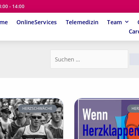
8:00 - 14:00
ome
OnlineServices
Telemedizin
Team
Car
Suchen
nach:
HERZSCHWÄCHE
HER