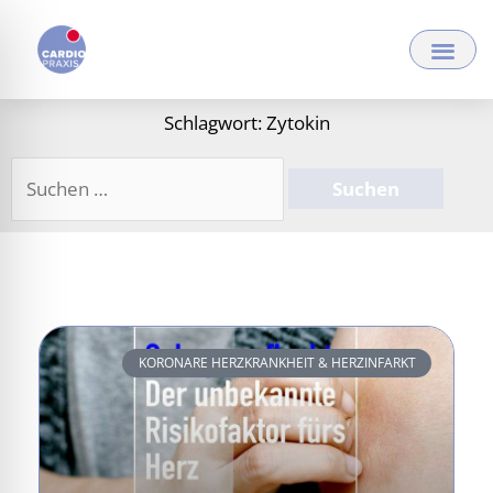
Zum
Inhalt
springen
Schlagwort: Zytokin
Suchen
nach:
KORONARE HERZKRANKHEIT & HERZINFARKT