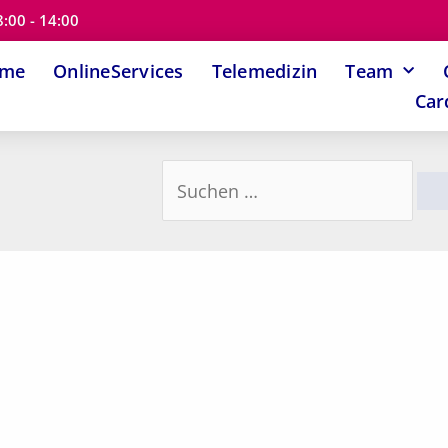
8:00 - 14:00
ome
OnlineServices
Telemedizin
Team
Car
Suchen
nach: