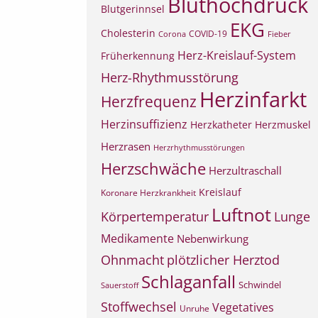
Bluthochdruck
Blutgerinnsel
EKG
Cholesterin
COVID-19
Corona
Fieber
Herz-Kreislauf-System
Früherkennung
Herz-Rhythmusstörung
Herzinfarkt
Herzfrequenz
Herzinsuffizienz
Herzkatheter
Herzmuskel
Herzrasen
Herzrhythmusstörungen
Herzschwäche
Herzultraschall
Kreislauf
Koronare Herzkrankheit
Luftnot
Körpertemperatur
Lunge
Medikamente
Nebenwirkung
Ohnmacht
plötzlicher Herztod
Schlaganfall
Schwindel
Sauerstoff
Stoffwechsel
Vegetatives
Unruhe