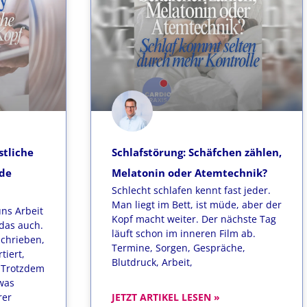
stliche
Schlafstörung: Schäfchen zählen,
üde
Melatonin oder Atemtechnik?
Schlecht schlafen kennt fast jeder.
Man liegt im Bett, ist müde, aber der
uns Arbeit
Kopf macht weiter. Der nächste Tag
das auch.
läuft schon im inneren Film ab.
schrieben,
Termine, Sorgen, Gespräche,
tiert,
Blutdruck, Arbeit,
. Trotzdem
was
rer
JETZT ARTIKEL LESEN »