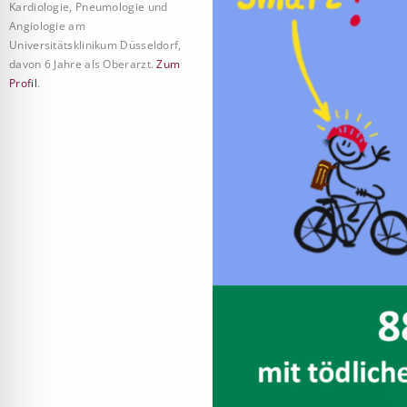
Kardiologie, Pneumologie und
Angiologie am
Universitätsklinikum Düsseldorf,
davon 6 Jahre als Oberarzt.
Zum
Profil
.