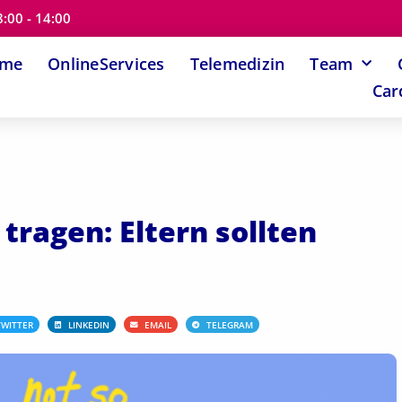
8:00 - 14:00
ome
OnlineServices
Telemedizin
Team
Car
tragen: Eltern sollten
TWITTER
LINKEDIN
EMAIL
TELEGRAM