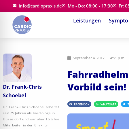
Zum
info@cardiopraxis.de
Mo - Do: 08:00 - 17:30
Fr: 0
Inhalt
Leistungen
Sympt
springen
September 4, 2017
4:51 p.m.
Fahrradhelm 
Vorbild sein!
Dr. Frank-Chris
Schoebel
FACEBOOK
WHATSAPP
Dr. Frank-Chris Schoebel arbeitet
seit 25 Jahren als Kardiologe in
Düsseldorf und war über 16 Jahre
Mitarbeiter in der Klinik für