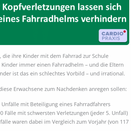
n, die ihre Kinder mit dem Fahrrad zur Schule
e Kinder immer einen Fahrradhelm – und die Eltern
nder ist das ein schlechtes Vorbild – und irrational.
e diese Erwachsene zum Nachdenken anregen sollen:
 Unfälle mit Beteiligung eines Fahrradfahrers
 Fälle mit schwersten Verletzungen (jeder 5. Unfall)
älle waren dabei im Vergleich zum Vorjahr (von 117