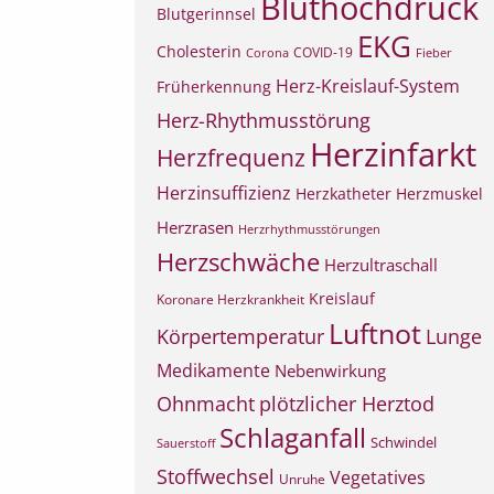
Bluthochdruck
Blutgerinnsel
EKG
Cholesterin
COVID-19
Corona
Fieber
Herz-Kreislauf-System
Früherkennung
Herz-Rhythmusstörung
Herzinfarkt
Herzfrequenz
Herzinsuffizienz
Herzkatheter
Herzmuskel
Herzrasen
Herzrhythmusstörungen
Herzschwäche
Herzultraschall
Kreislauf
Koronare Herzkrankheit
Luftnot
Körpertemperatur
Lunge
Medikamente
Nebenwirkung
Ohnmacht
plötzlicher Herztod
Schlaganfall
Schwindel
Sauerstoff
Stoffwechsel
Vegetatives
Unruhe