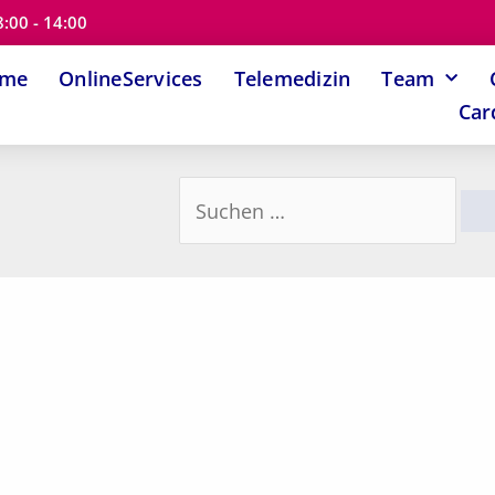
8:00 - 14:00
ome
OnlineServices
Telemedizin
Team
Car
Suchen
nach: