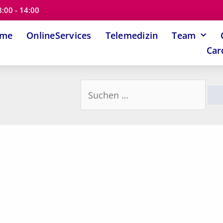
8:00 - 14:00
ome
OnlineServices
Telemedizin
Team
Car
Suchen
nach: