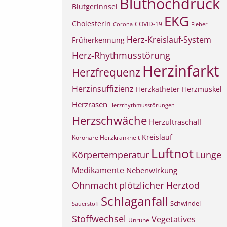
Bluthochdruck
Blutgerinnsel
EKG
Cholesterin
COVID-19
Corona
Fieber
Herz-Kreislauf-System
Früherkennung
Herz-Rhythmusstörung
Herzinfarkt
Herzfrequenz
Herzinsuffizienz
Herzkatheter
Herzmuskel
Herzrasen
Herzrhythmusstörungen
Herzschwäche
Herzultraschall
Kreislauf
Koronare Herzkrankheit
Luftnot
Körpertemperatur
Lunge
Medikamente
Nebenwirkung
Ohnmacht
plötzlicher Herztod
Schlaganfall
Schwindel
Sauerstoff
Stoffwechsel
Vegetatives
Unruhe