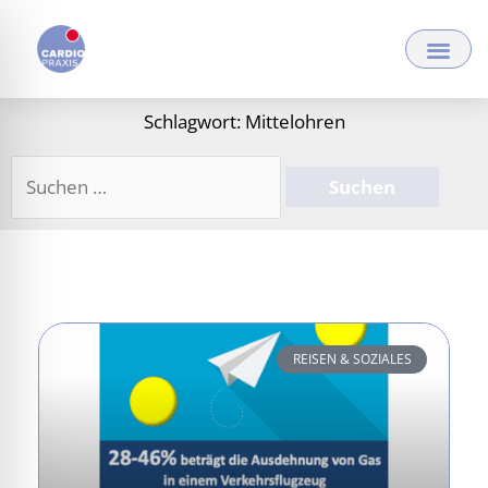
Zum
Inhalt
springen
Schlagwort: Mittelohren
Suchen
nach:
REISEN & SOZIALES