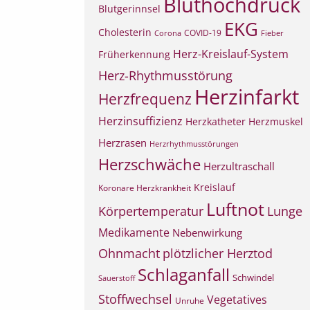
Bluthochdruck
Blutgerinnsel
EKG
Cholesterin
COVID-19
Corona
Fieber
Herz-Kreislauf-System
Früherkennung
Herz-Rhythmusstörung
Herzinfarkt
Herzfrequenz
Herzinsuffizienz
Herzkatheter
Herzmuskel
Herzrasen
Herzrhythmusstörungen
Herzschwäche
Herzultraschall
Kreislauf
Koronare Herzkrankheit
Luftnot
Körpertemperatur
Lunge
Medikamente
Nebenwirkung
Ohnmacht
plötzlicher Herztod
Schlaganfall
Schwindel
Sauerstoff
Stoffwechsel
Vegetatives
Unruhe