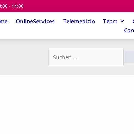
8:00 - 14:00
ome
OnlineServices
Telemedizin
Team
Car
Suchen
nach: