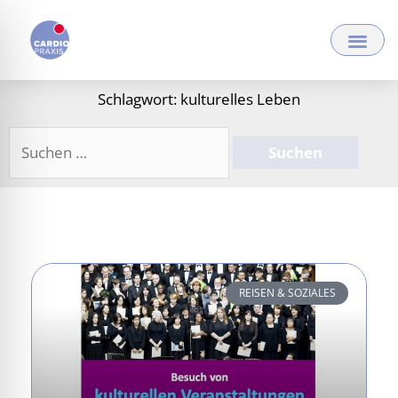
Zum
Inhalt
springen
Schlagwort: kulturelles Leben
Suchen
nach:
REISEN & SOZIALES