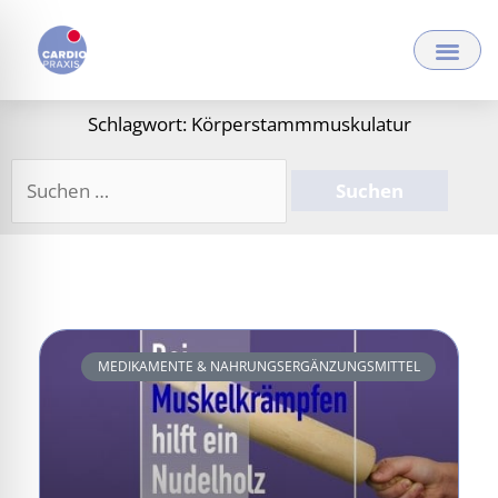
Zum
Inhalt
springen
Schlagwort: Körperstammmuskulatur
Suchen
nach:
MEDIKAMENTE & NAHRUNGSERGÄNZUNGSMITTEL