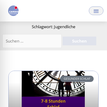
Zum
Inhalt
springen
Schlagwort: Jugendliche
Suchen
nach:
GESUNDER SCHLAF