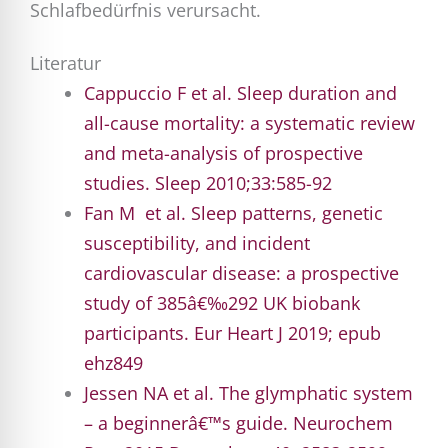
Schlafbedürfnis verursacht.
Literatur
Cappuccio
F et al. Sleep
duration
and
all-
cause
mortality
: a
systematic
review
and meta-analysis
of
prospective
studies
. Sleep 2010;33:585-92
Fan
M et
al. Sleep
patterns
,
genetic
susceptibility
, and
incident
cardiovascular
disease
: a
prospective
study
of
385â€‰292 UK
biobank
participants
.
Eur
Heart J 2019;
epub
ehz849
Jessen NA et al. The
glymphatic
system
– a
beginnerâ€™s
guide
.
Neurochem