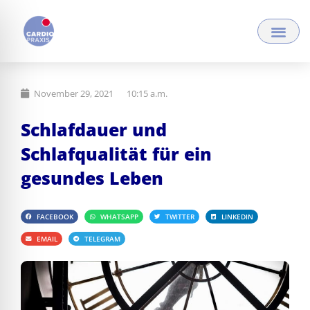
Zum
Inhalt
springen
November 29, 2021
10:15 a.m.
Schlafdauer und
Schlafqualität für ein
gesundes Leben
FACEBOOK
WHATSAPP
TWITTER
LINKEDIN
EMAIL
TELEGRAM