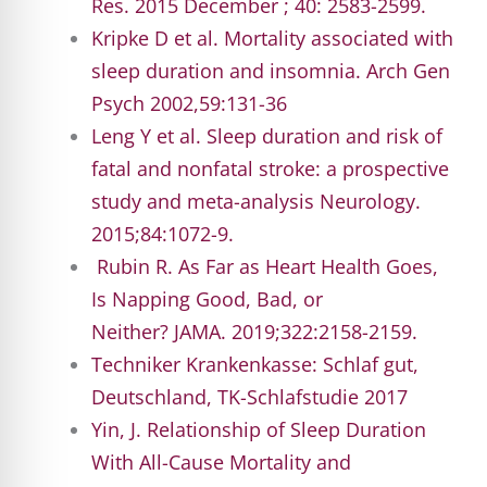
Res. 2015
December
; 40: 2583-2599.
Kripke
D et al.
Mortality
associated
with
sleep
duration
and
insomnia
. Arch Gen
Psych
2002,59:131-36
Leng Y et al. Sleep
duration
and
risk
of
fatal and
nonfatal
stroke
: a
prospective
study
and meta-analysis
Neurology.
2015;84:1072
-9.
Rubin R.
As Far as Heart Health Goes,
Is Napping Good, Bad, or
Neither?
JAMA.
2019;322:2158-2159.
Techniker Krankenkasse: Schlaf gut,
Deutschland, TK-Schlafstudie 2017
Yin, J.
Relationship
of
Sleep Duration
With
All-
Cause
Mortality
and