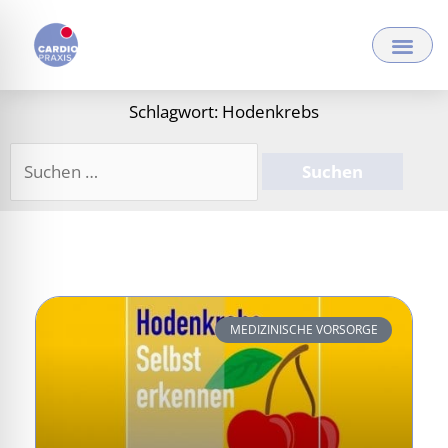
Zum
Inhalt
springen
Schlagwort: Hodenkrebs
Suchen
nach:
MEDIZINISCHE VORSORGE