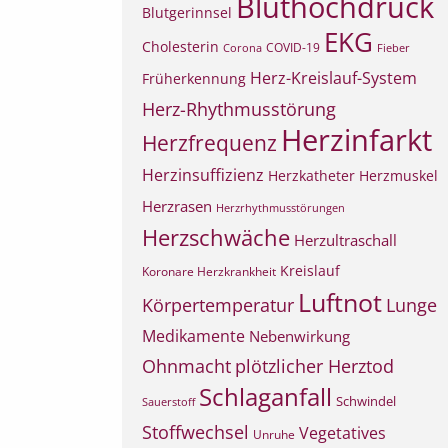
Bluthochdruck
Blutgerinnsel
EKG
Cholesterin
COVID-19
Corona
Fieber
Herz-Kreislauf-System
Früherkennung
Herz-Rhythmusstörung
Herzinfarkt
Herzfrequenz
Herzinsuffizienz
Herzkatheter
Herzmuskel
Herzrasen
Herzrhythmusstörungen
Herzschwäche
Herzultraschall
Kreislauf
Koronare Herzkrankheit
Luftnot
Körpertemperatur
Lunge
Medikamente
Nebenwirkung
Ohnmacht
plötzlicher Herztod
Schlaganfall
Schwindel
Sauerstoff
Stoffwechsel
Vegetatives
Unruhe