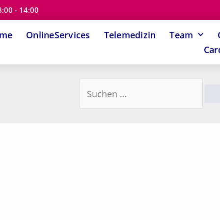
8:00 - 14:00
ome
OnlineServices
Telemedizin
Team
Car
Suchen
nach: