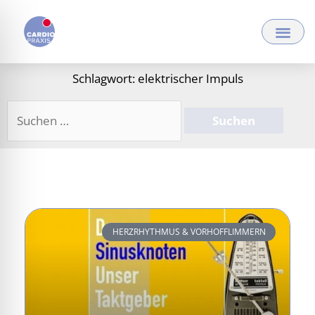
Zum
Inhalt
springen
Schlagwort: elektrischer Impuls
Suchen
nach:
HERZRHYTHMUS & VORHOFFLIMMERN