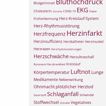
Bluthochdruck
Blutgerinnsel
EKG
Cholesterin
COVID-19
Corona
Fieber
Herz-Kreislauf-System
Früherkennung
Herz-Rhythmusstörung
Herzinfarkt
Herzfrequenz
Herzinsuffizienz
Herzkatheter
Herzmuskel
Herzrasen
Herzrhythmusstörungen
Herzschwäche
Herzultraschall
Kreislauf
Koronare Herzkrankheit
Luftnot
Körpertemperatur
Lunge
Medikamente
Nebenwirkung
Ohnmacht
plötzlicher Herztod
Schlaganfall
Schwindel
Sauerstoff
Stoffwechsel
Vegetatives
Unruhe