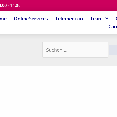
8:00 - 14:00
ome
OnlineServices
Telemedizin
Team
Car
Suchen
nach: