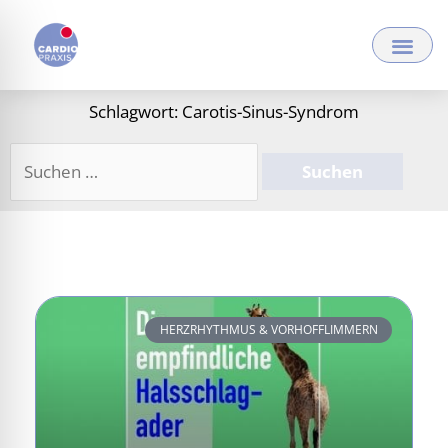
Zum
Inhalt
springen
Schlagwort: Carotis-Sinus-Syndrom
Suchen
nach:
HERZRHYTHMUS & VORHOFFLIMMERN