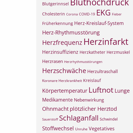
Bluthochdruck
Blutgerinnsel
EKG
Cholesterin
COVID-19
Corona
Fieber
Herz-Kreislauf-System
Früherkennung
Herz-Rhythmusstörung
Herzinfarkt
Herzfrequenz
Herzinsuffizienz
Herzkatheter
Herzmuskel
Herzrasen
Herzrhythmusstörungen
Herzschwäche
Herzultraschall
Kreislauf
Koronare Herzkrankheit
Luftnot
Körpertemperatur
Lunge
Medikamente
Nebenwirkung
Ohnmacht
plötzlicher Herztod
Schlaganfall
Schwindel
Sauerstoff
Stoffwechsel
Vegetatives
Unruhe