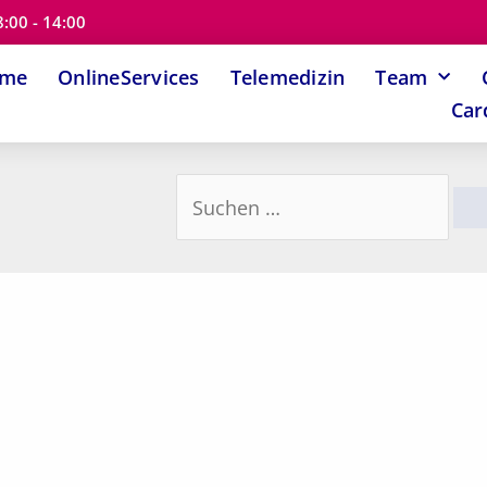
8:00 - 14:00
ome
OnlineServices
Telemedizin
Team
Car
Suchen
nach: