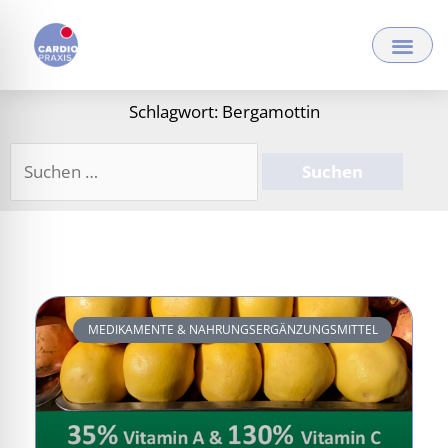
Zum
Inhalt
springen
Schlagwort: Bergamottin
Suchen
nach:
MEDIKAMENTE & NAHRUNGSERGÄNZUNGSMITTEL