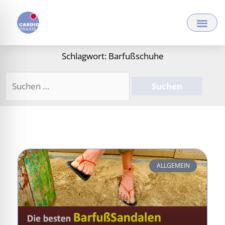
Zum
Inhalt
springen
Schlagwort: Barfußschuhe
Suchen
nach:
ALLGEMEIN