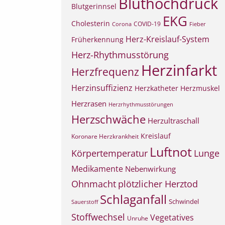
Bluthochdruck
Blutgerinnsel
EKG
Cholesterin
COVID-19
Corona
Fieber
Herz-Kreislauf-System
Früherkennung
Herz-Rhythmusstörung
Herzinfarkt
Herzfrequenz
Herzinsuffizienz
Herzkatheter
Herzmuskel
Herzrasen
Herzrhythmusstörungen
Herzschwäche
Herzultraschall
Kreislauf
Koronare Herzkrankheit
Luftnot
Körpertemperatur
Lunge
Medikamente
Nebenwirkung
Ohnmacht
plötzlicher Herztod
Schlaganfall
Schwindel
Sauerstoff
Stoffwechsel
Vegetatives
Unruhe