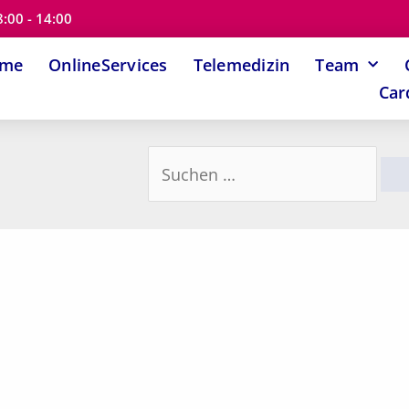
8:00 - 14:00
ome
OnlineServices
Telemedizin
Team
Car
Suchen
nach: