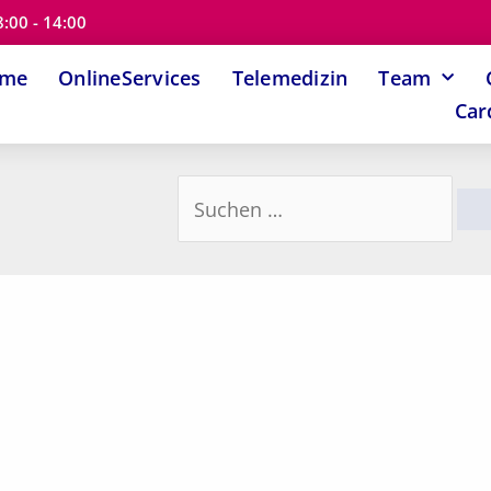
8:00 - 14:00
ome
OnlineServices
Telemedizin
Team
Car
Suchen
nach: