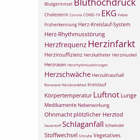
Bluthochdruck
Blutgerinnsel
EKG
Cholesterin
COVID-19
Corona
Fieber
Herz-Kreislauf-System
Früherkennung
Herz-Rhythmusstörung
Herzinfarkt
Herzfrequenz
Herzinsuffizienz
Herzkatheter
Herzmuskel
Herzrasen
Herzrhythmusstörungen
Herzschwäche
Herzultraschall
Kreislauf
Koronare Herzkrankheit
Luftnot
Körpertemperatur
Lunge
Medikamente
Nebenwirkung
Ohnmacht
plötzlicher Herztod
Schlaganfall
Schwindel
Sauerstoff
Stoffwechsel
Vegetatives
Unruhe