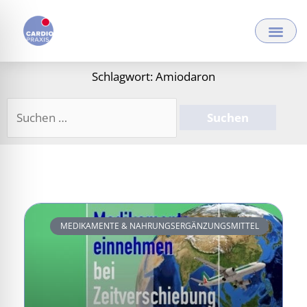
Zum
Inhalt
springen
Schlagwort: Amiodaron
Suchen
nach:
MEDIKAMENTE & NAHRUNGSERGÄNZUNGSMITTEL