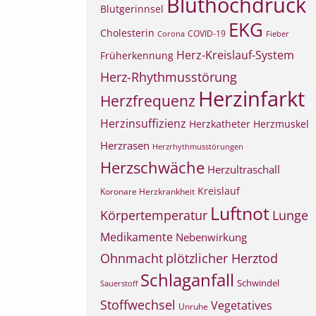
Bluthochdruck
Blutgerinnsel
EKG
Cholesterin
COVID-19
Corona
Fieber
Herz-Kreislauf-System
Früherkennung
Herz-Rhythmusstörung
Herzinfarkt
Herzfrequenz
Herzinsuffizienz
Herzkatheter
Herzmuskel
Herzrasen
Herzrhythmusstörungen
Herzschwäche
Herzultraschall
Kreislauf
Koronare Herzkrankheit
Luftnot
Körpertemperatur
Lunge
Medikamente
Nebenwirkung
Ohnmacht
plötzlicher Herztod
Schlaganfall
Schwindel
Sauerstoff
Stoffwechsel
Vegetatives
Unruhe