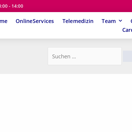
8:00 - 14:00
ome
OnlineServices
Telemedizin
Team
Car
Suchen
nach: