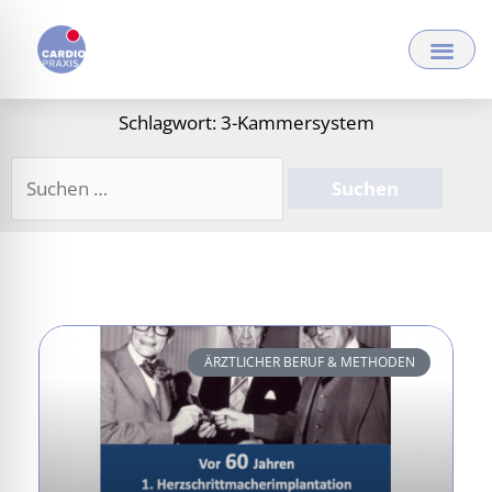
Zum
Inhalt
springen
Schlagwort: 3-Kammersystem
Suchen
nach:
ÄRZTLICHER BERUF & METHODEN