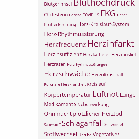
Bluthochdruck
Blutgerinnsel
EKG
Cholesterin
COVID-19
Corona
Fieber
Herz-Kreislauf-System
Früherkennung
Herz-Rhythmusstörung
Herzinfarkt
Herzfrequenz
Herzinsuffizienz
Herzkatheter
Herzmuskel
Herzrasen
Herzrhythmusstörungen
Herzschwäche
Herzultraschall
Kreislauf
Koronare Herzkrankheit
Luftnot
Körpertemperatur
Lunge
Medikamente
Nebenwirkung
Ohnmacht
plötzlicher Herztod
Schlaganfall
Schwindel
Sauerstoff
Stoffwechsel
Vegetatives
Unruhe