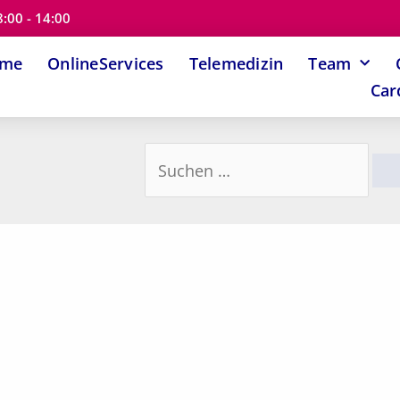
8:00 - 14:00
ome
OnlineServices
Telemedizin
Team
Car
Suchen
nach: