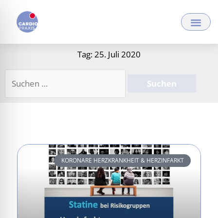
Zum
Inhalt
springen
Tag: 25. Juli 2020
Suchen
nach:
KORONARE HERZKRANKHEIT & HERZINFARKT