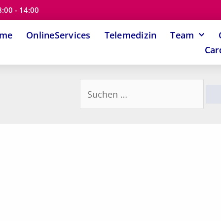
8:00 - 14:00
ome
OnlineServices
Telemedizin
Team
Car
Suchen
nach: