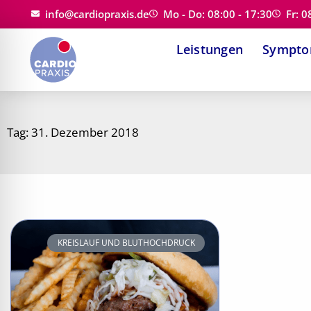
Zum
info@cardiopraxis.de
Mo - Do: 08:00 - 17:30
Fr: 0
Inhalt
Leistungen
Sympt
springen
Tag: 31. Dezember 2018
KREISLAUF UND BLUTHOCHDRUCK