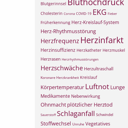
Bluthochdruck
Blutgerinnsel
EKG
Cholesterin
COVID-19
Corona
Fieber
Herz-Kreislauf-System
Früherkennung
Herz-Rhythmusstörung
Herzinfarkt
Herzfrequenz
Herzinsuffizienz
Herzkatheter
Herzmuskel
Herzrasen
Herzrhythmusstörungen
Herzschwäche
Herzultraschall
Kreislauf
Koronare Herzkrankheit
Luftnot
Körpertemperatur
Lunge
Medikamente
Nebenwirkung
Ohnmacht
plötzlicher Herztod
Schlaganfall
Schwindel
Sauerstoff
Stoffwechsel
Vegetatives
Unruhe