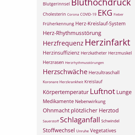
Bluthochdruck
Blutgerinnsel
EKG
Cholesterin
COVID-19
Corona
Fieber
Herz-Kreislauf-System
Früherkennung
Herz-Rhythmusstörung
Herzinfarkt
Herzfrequenz
Herzinsuffizienz
Herzkatheter
Herzmuskel
Herzrasen
Herzrhythmusstörungen
Herzschwäche
Herzultraschall
Kreislauf
Koronare Herzkrankheit
Luftnot
Körpertemperatur
Lunge
Medikamente
Nebenwirkung
Ohnmacht
plötzlicher Herztod
Schlaganfall
Schwindel
Sauerstoff
Stoffwechsel
Vegetatives
Unruhe