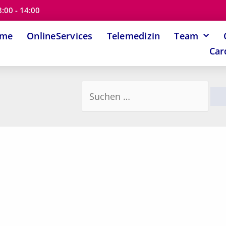
8:00 - 14:00
ome
OnlineServices
Telemedizin
Team
Car
Suchen
nach: