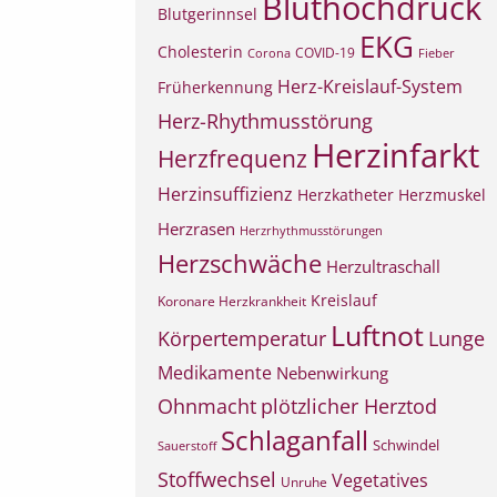
Bluthochdruck
Blutgerinnsel
EKG
Cholesterin
COVID-19
Corona
Fieber
Herz-Kreislauf-System
Früherkennung
Herz-Rhythmusstörung
Herzinfarkt
Herzfrequenz
Herzinsuffizienz
Herzkatheter
Herzmuskel
Herzrasen
Herzrhythmusstörungen
Herzschwäche
Herzultraschall
Kreislauf
Koronare Herzkrankheit
Luftnot
Körpertemperatur
Lunge
Medikamente
Nebenwirkung
Ohnmacht
plötzlicher Herztod
Schlaganfall
Schwindel
Sauerstoff
Stoffwechsel
Vegetatives
Unruhe