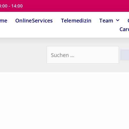
8:00 - 14:00
ome
OnlineServices
Telemedizin
Team
Car
Suchen
nach: