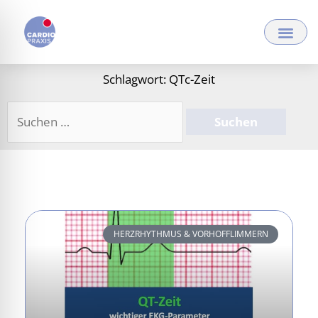
Zum
Inhalt
springen
Schlagwort: QTc-Zeit
Suchen
nach:
HERZRHYTHMUS & VORHOFFLIMMERN