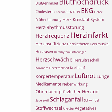
Bluthochdruck
Blutgerinnsel
EKG
Cholesterin
COVID-19
Corona
Fieber
Herz-Kreislauf-System
Früherkennung
Herz-Rhythmusstörung
Herzinfarkt
Herzfrequenz
Herzinsuffizienz
Herzkatheter
Herzmuskel
Herzrasen
Herzrhythmusstörungen
Herzschwäche
Herzultraschall
Kreislauf
Koronare Herzkrankheit
Luftnot
Körpertemperatur
Lunge
Medikamente
Nebenwirkung
Ohnmacht
plötzlicher Herztod
Schlaganfall
Schwindel
Sauerstoff
Stoffwechsel
Vegetatives
Unruhe