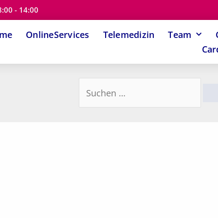
8:00 - 14:00
ome
OnlineServices
Telemedizin
Team
Car
Suchen
nach: