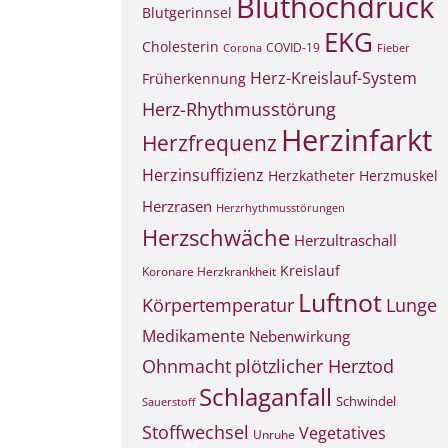
Bluthochdruck
Blutgerinnsel
EKG
Cholesterin
COVID-19
Corona
Fieber
Herz-Kreislauf-System
Früherkennung
Herz-Rhythmusstörung
Herzinfarkt
Herzfrequenz
Herzinsuffizienz
Herzkatheter
Herzmuskel
Herzrasen
Herzrhythmusstörungen
Herzschwäche
Herzultraschall
Kreislauf
Koronare Herzkrankheit
Luftnot
Körpertemperatur
Lunge
Medikamente
Nebenwirkung
Ohnmacht
plötzlicher Herztod
Schlaganfall
Schwindel
Sauerstoff
Stoffwechsel
Vegetatives
Unruhe