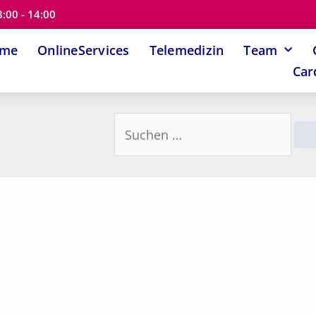
8:00 - 14:00
ome
OnlineServices
Telemedizin
Team
Car
Suchen
nach: