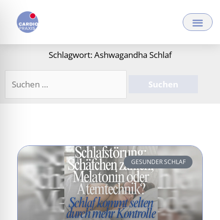
Zum
Inhalt
springen
Schlagwort: Ashwagandha Schlaf
Suchen
nach:
GESUNDER SCHLAF